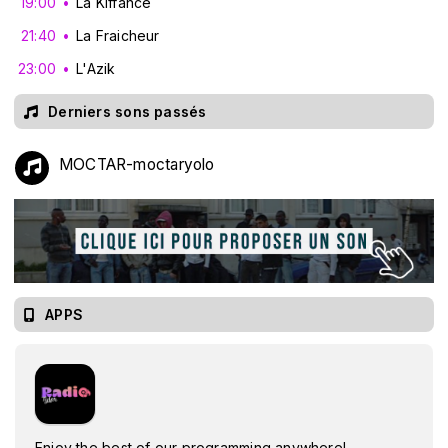
19:00
La Kiffance
21:40
La Fraicheur
23:00
L'Azik
Derniers sons passés
MOCTAR-moctaryolo
APPS
Enjoy the best of our programming anywhere!