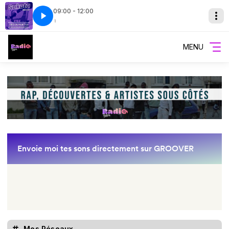
09:00 - 12:00
ota
Sukota
MOCTAR-moctaryolo
MENU
Mes Réseaux